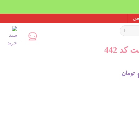
د 442
تومان
قیمت
فعلی:
218.000 تومان
174.400 تومان.