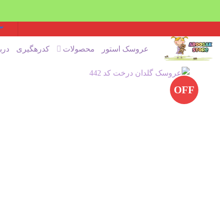
Ski
t
عروسک استور
محصولات
کدرهگیری
درب
conten
OFF