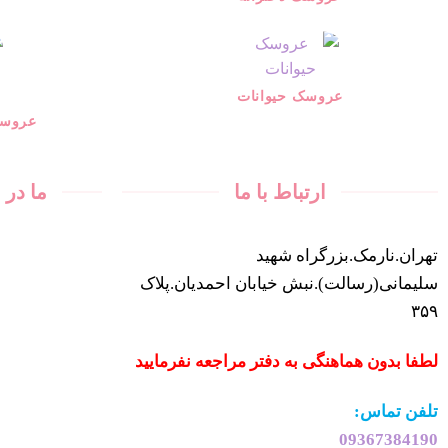
عروسک حیوانات
عروسک
ارتباط با ما
ما در
تهران.نارمک.بزرگراه شهید
سلیمانی(رسالت).نبش خیابان احمدیان.پلاک
۳۵۹
لطفا بدون هماهنگی به دفتر مراجعه نفرمایید
تلفن تماس:
09367384190