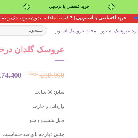
خرید قسطی با ترب‌پی
خرید اقساطی با اسنپ‌پی
| ۴ قسط ماهانه، بدون سود، چک و ضامن
جستجو
اره عروسک استور
مجله عروسک استور
برای:
عروسک گلدان درخت ک
تومان
قیمت
174.400
218.000
سایز: 30 سانت
اصلی:
وارداتی و خارجی
قابل شست و شو
بود.
جنس : پارچه نانو ضد حساسیت