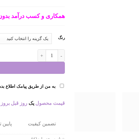
همکاری و کسب درآمد بدون
رنگ
عروسک گلدان درخت کد 442 عدد
به من از طریق پیامک اطلاع بده
قیمت محصول
یک
روز قبل بروز
تضمین کیفیت
پایین 
شناسه محصول:
442