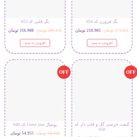
بگ فروزن کد 654
بگ قلبی کد 653
قیمت
قیمت
قیمت
قیمت
273.631
تومان
218.905
تومان
396.135
تومان
316.908
تومان
اصلی:
فعلی:
اصلی:
فعلی:
افزودن به سبد
افزودن به سبد
273.631 تومان
218.905 تومان.
396.135 تومان
316.908 ت
بود.
بود.
OFF
OFF
گیفت خرسی گل و قلب دار کد
پوشال I love you کد 649
650
قیمت
قیمت
68.694
تومان
54.955
تومان