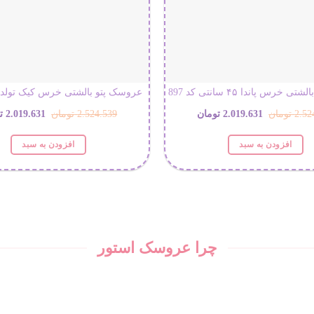
است
در
صفحه
محصول
انتخاب
شوند
خرس پاندا ۴۵ سانتی کد 897
عروسک پتو بالشتی خرس کیک تولد دار
قیمت
قیمت
قیمت
2.52
تومان
2.019.631
تومان
2.524.539
تومان
2.019.631
ت
اصلی:
فعلی:
اصلی:
افزودن به سبد
افزودن به سبد
2.524.539 تومان
2.019.631 تومان.
.539
بود.
بود.
چرا عروسک استور