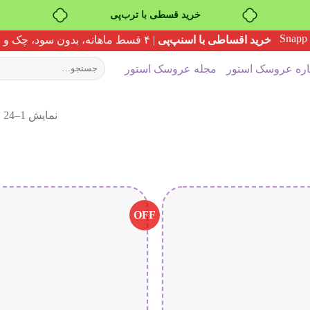
خرید قسطی با ترب‌پی
خرید اقساطی با اسنپ‌پی
| ۴ قسط ماهانه، بدون سود، چک و ضامن
جستجو
اره عروسک استور
مجله عروسک استور
برای:
نمایش 1–24 از 539 نتیجه
OFF