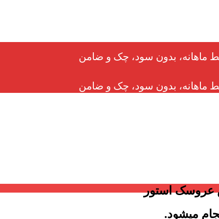
 عروسک استور
جام میشود.