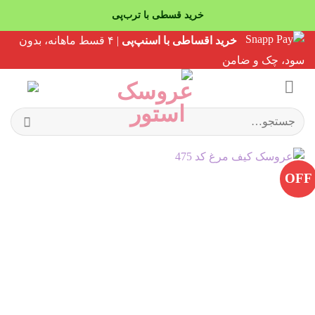
خرید قسطی با ترب‌پی
Ski
خرید اقساطی با اسنپ‌پی
| ۴ قسط ماهانه، بدون
t
سود، چک و ضامن
conten
جستجو
برای:
OFF