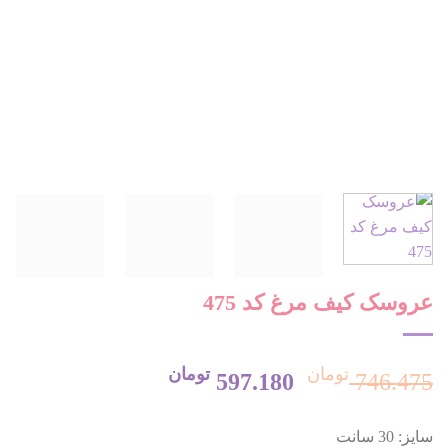
عروسک کیف مرغ کد 475
تومان
تومان
قیمت
قیمت
597.180
746.475
سایز: 30 سانت
اصلی:
فعلی: