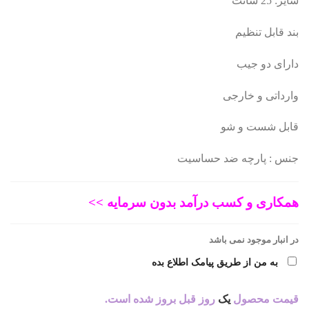
سایز: 25 سانت
اصلی:
فعلی:
بند قابل تنظیم
384.686 تومان
307.749 تومان.
دارای دو جیب
بود.
وارداتی و خارجی
قابل شست و شو
جنس : پارچه ضد حساسیت
همکاری و کسب درآمد بدون سرمایه >>
در انبار موجود نمی باشد
به من از طریق پیامک اطلاع بده
قیمت محصول
یک
روز قبل بروز شده است.