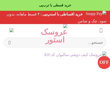
خرید قسطی با ترب‌پی
Ski
خرید اقساطی با اسنپ‌پی
| ۴ قسط ماهانه، بدون
t
سود، چک و ضامن
conten
جستجو
برای:
OFF