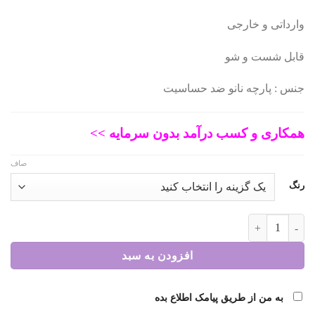
وارداتی و خارجی
88.000 تومان
70.400 تومان.
قابل شست و شو
بود.
جنس : پارچه نانو ضد حساسیت
همکاری و کسب درآمد بدون سرمایه >>
صاف
رنگ
عروسک هشتپا مودی کد 541 عدد
افزودن به سبد
به من از طریق پیامک اطلاع بده