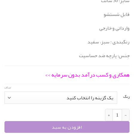
اصلی:
فعلی:
سایز: 30 سانت
قابل شستشو
494.000 تومان
395.200 تومان.
وارداتی و خارجی
بود.
رنگبندی : سبز، سفید
جنس: پارچه ضد حساسیت
همکاری و کسب درآمد بدون سرمایه >>
صاف
رنگ
عروسک خرس لباس زنجیردار کد 227 عدد
افزودن به سبد