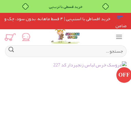
خرید قسطی با ترب‌پی
Ski
خرید اقساطی با اسنپ‌پی
| ۴ قسط ماهانه، بدون سود، چک و
t
ضامن
conten
جستجو
برای:
OFF