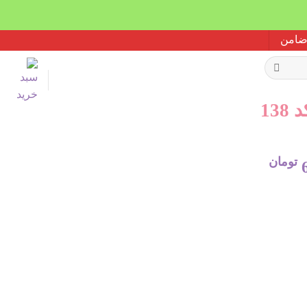
13
تومان
قیمت
فعلی:
784.257 تومان
627.406 تومان.