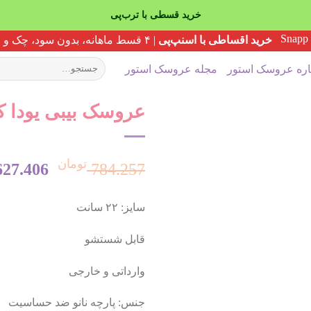
خرید قسطی با ترب‌پی
خرید اقساطی با اسنپ‌پی
| ۴ قسط ماهانه، بدون سود، چک و ضامن
جستجو
اره عروسک استور
مجله عروسک استور
برای:
عروسک بیبی یودا کد 8
تومان
قیمت
627.406
784.257
سایز: ۲۲ سانت
اصلی:
قابل شستشو
وارداتی و خارجی
بود.
جنس: پارچه نانو ضد حساسیت