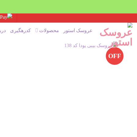
Ski
t
عروسک استور
محصولات
کدرهگیری
درب
conten
OFF