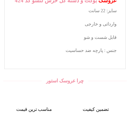
عروسک
بوکت و دسته گل خرس لتسو کد 424
سایز: 22 سانت
وارداتی و خارجی
قابل شست و شو
جنس : پارچه ضد حساسیت
چرا عروسک استور
تضمین کیفیت
مناسب ترین قیمت