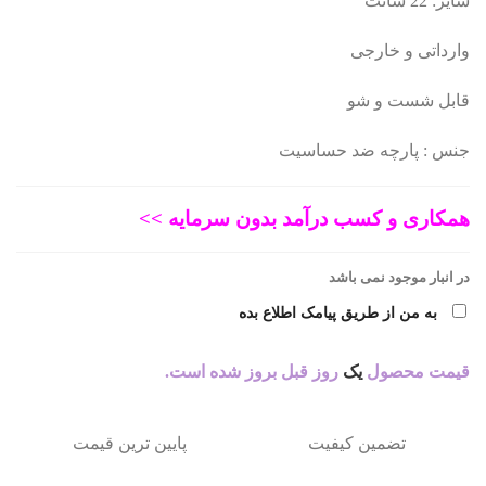
سایز: 22 سانت
اصلی:
فعلی:
وارداتی و خارجی
361.788 تومان
289.430 تومان.
قابل شست و شو
بود.
جنس : پارچه ضد حساسیت
همکاری و کسب درآمد بدون سرمایه >>
در انبار موجود نمی باشد
به من از طریق پیامک اطلاع بده
قیمت محصول
یک
روز قبل بروز شده است.
تضمین کیفیت
پایین ترین قیمت