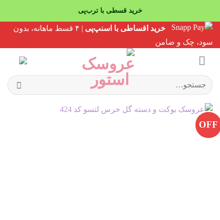
خرید قسطی با ترب‌پی
Ski
خرید اقساطی با اسنپ‌پی
| ۴ قسط ماهانه، بدون
t
سود، چک و ضامن
conten
جستجو
برای:
OFF