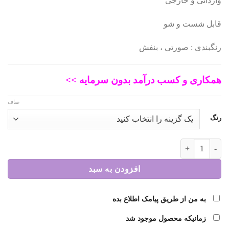
وارداتی و خارجی
اصلی:
فعلی:
قابل شست و شو
130.000 تومان
104.000 تومان.
رنگبندی : صورتی ، بنفش
بود.
همکاری و کسب درآمد بدون سرمایه >>
صاف
رنگ
جاکلیدی سیلیکونی اورجینال کیتی کد 278 عدد
افزودن به سبد
به من از طریق پیامک اطلاع بده
زمانیکه محصول موجود شد