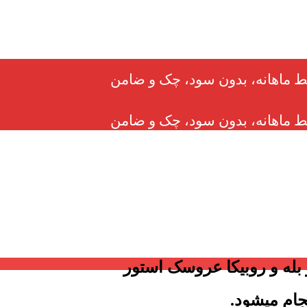
له و روبیکا عروسک استور
جام میشود.