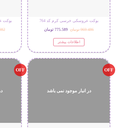
بوکت عروسکی خرسی کرم کد 764
بوکت عر
قیمت
قیمت
969.486
تومان
775.589
تومان
982
اصلی:
فعلی:
اطلاعات بیشتر
969.486 تومان
775.589 تومان.
بود.
OFF
OFF
در انبار موجود نمی باشد
در