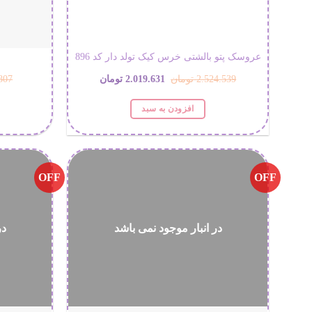
عروسک پتو بالشتی خرس کیک تولد دار کد 896
قیمت
قیمت
2.524.539
تومان
2.019.631
تومان
807
اصلی:
فعلی:
افزودن به سبد
2.524.539 تومان
2.019.631 تومان.
بود.
OFF
OFF
در انبار موجود نمی باشد
در