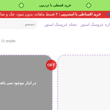
خرید قسطی با ترب‌پی
خرید اقساطی با اسنپ‌پی
| ۴ قسط ماهانه، بدون سود، چک و ضامن
جستجو
اره عروسک استور
مجله عروسک استور
برای:
 11 results
OFF
در انبار موجود نمی باش