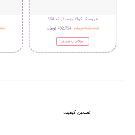
عروسک کوالا بچه دار کد 564
قیمت
قیمت
615.942
تومان
492.754
تومان
108
اصلی:
فعلی:
اطلاعات بیشتر
615.942 تومان
492.754 تومان.
بود.
تضمین کیفیت