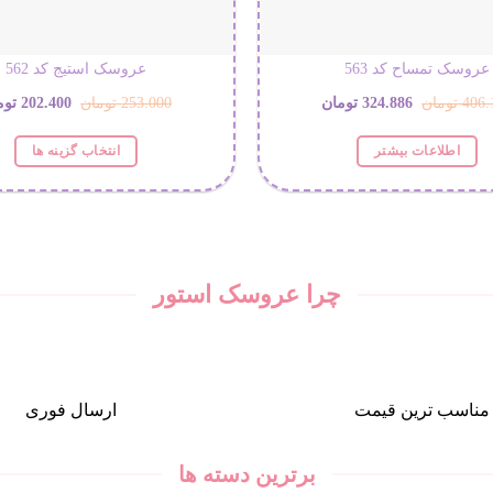
عروسک تمساح کد 563
عروسک استیج کد 562
قیمت
قیمت
قیمت
406.
تومان
324.886
تومان
253.000
تومان
202.400
توم
اصلی:
فعلی:
اصلی:
اطلاعات بیشتر
انتخاب گزینه ها
این
406.108 تومان
324.886 تومان.
253.000
محصول
بود.
بود.
دارای
انواع
مختلفی
چرا عروسک استور
می
باشد.
گزینه
ها
ممکن
مناسب ترین قیمت
ارسال فوری
است
در
برترین دسته ها
صفحه