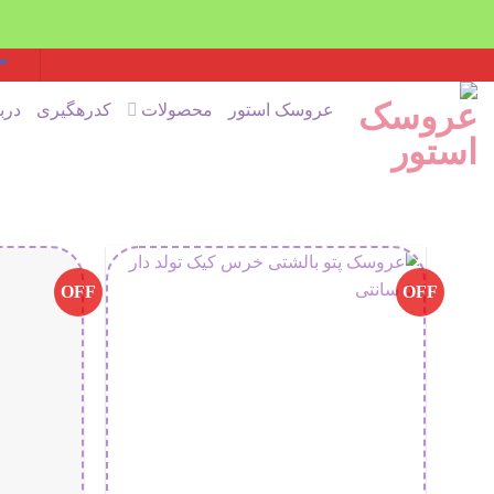
Ski
t
عروسک استور
محصولات
کدرهگیری
درب
conten
OFF
OFF