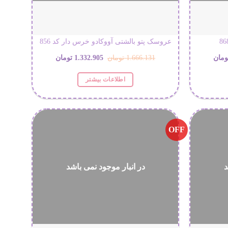
عروسک پتو بالشتی آووکادو خرس دار کد 856
قیمت
قیمت
قیمت
ومان
1.666.131
تومان
1.332.905
تومان
فعلی:
اصلی:
فعلی:
اطلاعات بیشتر
1.700 تومان
1.360.169 تومان.
1.666.131 تومان
1.332.905 تومان.
بود.
OFF
د
در انبار موجود نمی باشد