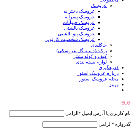
عروسک
عروسک دخترانه
عروسک پسرانه
عروسک حیوانات
عروسک بالشتی
عروسک پتو بالشتی
عروسک شخصیت کارتونی
جاکلیدی
بوکت(دسته گل عروسکی)
کیف و کوله پشتی
لوازم بسته بندی
کدرهگیری
درباره عروسک استور
مجله عروسک استور
ورود
ورود
نام کاربری یا آدرس ایمیل
*
الزامی
گذرواژه
*
الزامی