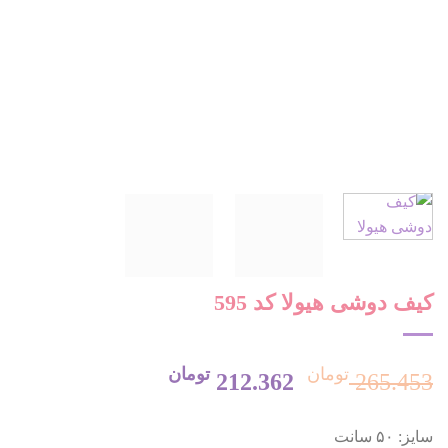
کیف دوشی هیولا کد 595
تومان
تومان
قیمت
قیمت
212.362
265.453
سایز: ۵۰ سانت
اصلی:
فعلی: