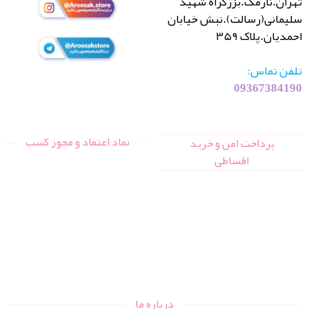
تهران.نارمک.بزرگراه شهید
سلیمانی(رسالت).نبش خیابان
احمدیان.پلاک ۳۵۹
تلفن تماس:
09367384190
نماد اعتماد و مجوز کسب
پرداخت امن و خرید
اقساطی
درباره ما