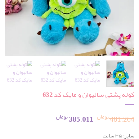
کوله پشتی سالیوان و مایک کد 632
تومان
تومان
قیمت
قیمت
385.011
481.264
اصلی:
فعلی:
سایز: ۳۵ سانت