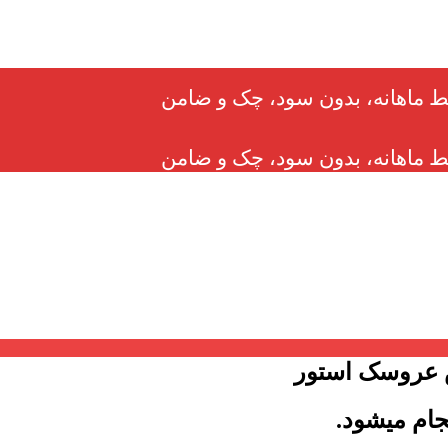
 عروسک استور
جام میشود.