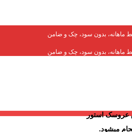
 عروسک استور
جام میشود.