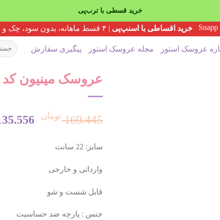
خرید قسطی با ترب‌پی
خرید اقساطی با اسنپ‌پی
| ۴ قسط ماهانه، بدون سود، چک و ضامن
جستجو
اره عروسک استور
مجله عروسک استور
پیگیری سفارش
برای:
عروسک مینیون کد 428
تومان
قیمت
135.556
169.445
سایز: 22 سانت
اصلی:
وارداتی و خارجی
قابل شست و شو
بود.
جنس : پارچه ضد حساسیت