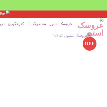
Ski
t
عروسک استور
محصولات
کدرهگیری
درب
conten
OFF