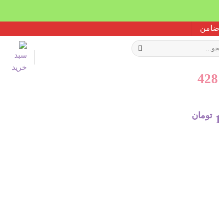
تومان
قیمت
فعلی:
169.445 تومان
135.556 تومان.