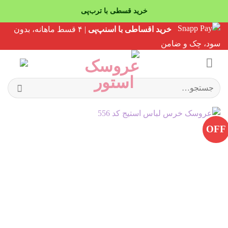
خرید قسطی با ترب‌پی
Ski
خرید اقساطی با اسنپ‌پی
| ۴ قسط ماهانه، بدون
t
سود، چک و ضامن
conten
جستجو
برای:
OFF