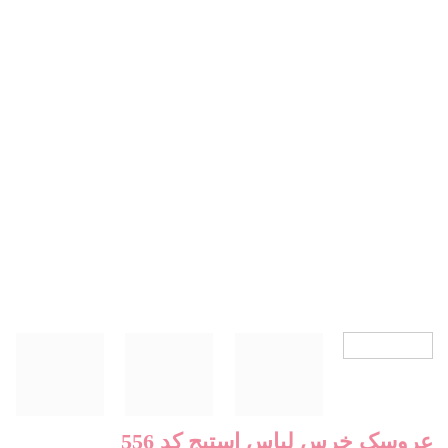
عروسک خرس لباس استیج کد 556