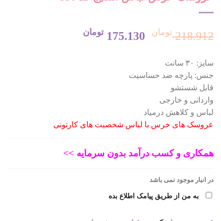
تومان
تومان
قیمت
قیمت
175.130
218.912
سایز: ۳۰ سانت
اصلی:
فعلی:
جنس: پارچه ضد حساسیت
قابل شستشو
218.912 تومان
175.130 تومان.
وارداتی و خارجی
لباس و کلاهش درمیاد
بود.
عروسک های خرس با لباس شخصیت های کارتونی
همکاری و کسب درآمد بدون سرمایه >>
در انبار موجود نمی باشد
به من از طریق پیامک اطلاع بده