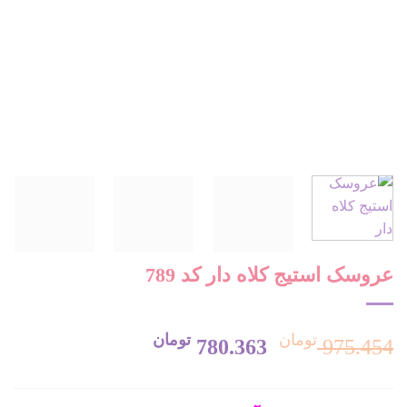
عروسک استیج کلاه دار کد 789
تومان
تومان
قیمت
قیمت
780.363
975.454
اصلی:
فعلی: