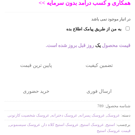
همکاری و کسب درآمد بدون سرمایه >>
975.454 تومان
780.363 تومان.
در انبار موجود نمی باشد
به من از طریق پیامک اطلاع بده
بود.
قیمت محصول
یک
روز قبل بروز شده است.
تضمین کیفیت
پایین ترین قیمت
ارسال فوری
خرید حضوری
شناسه محصول:
789
دسته:
عروسک
,
عروسک پسرانه
,
عروسک دخترانه
,
عروسک شخصیت کارتونی
برچسب:
استیج
,
عروسک استیج
,
عروسک استیج کلاه دار
,
عروسک سیسمونی
,
قیمت عروسک استیج