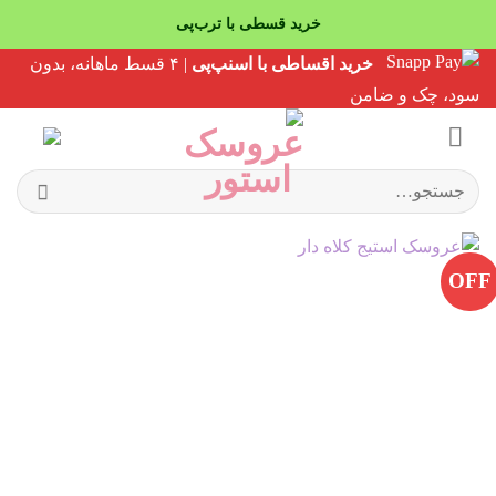
خرید قسطی با ترب‌پی
Ski
خرید اقساطی با اسنپ‌پی
| ۴ قسط ماهانه، بدون
t
سود، چک و ضامن
conten
جستجو
برای:
OFF