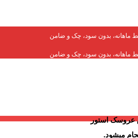
 عروسک استور
جام میشود.