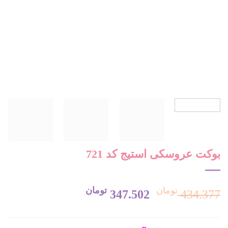
بوکت عروسکی استیج کد 721
تومان
تومان
قیمت
قیمت
347.502
434.377
اصلی:
فعلی: