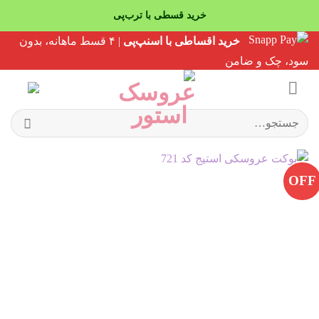
خرید قسطی با ترب‌پی
Ski
خرید اقساطی با اسنپ‌پی
| ۴ قسط ماهانه، بدون
t
سود، چک و ضامن
conten
جستجو
برای:
OFF