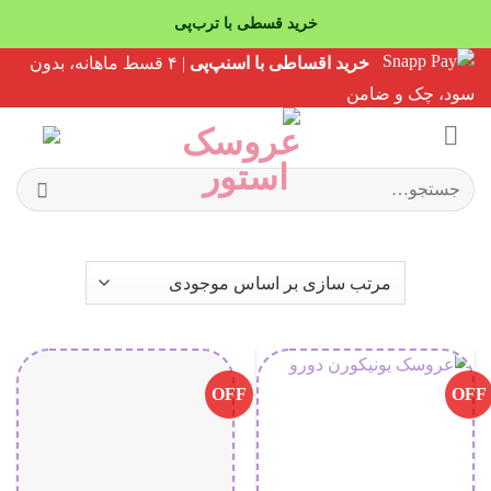
خرید قسطی با ترب‌پی
Ski
خرید اقساطی با اسنپ‌پی
| ۴ قسط ماهانه، بدون
t
سود، چک و ضامن
conten
جستجو
برای:
OFF
OFF